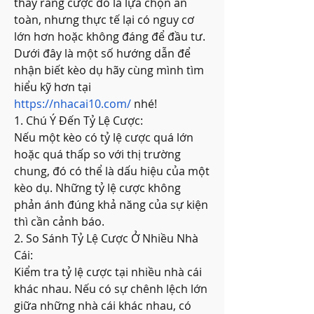
thấy rằng cược đó là lựa chọn an 
toàn, nhưng thực tế lại có nguy cơ 
lớn hơn hoặc không đáng để đầu tư. 
Dưới đây là một số hướng dẫn để 
nhận biết kèo dụ hãy cùng mình tìm 
hiểu kỹ hơn tại 
https://nhacai10.com/
 nhé!
1. Chú Ý Đến Tỷ Lệ Cược:
Nếu một kèo có tỷ lệ cược quá lớn 
hoặc quá thấp so với thị trường 
chung, đó có thể là dấu hiệu của một 
kèo dụ. Những tỷ lệ cược không 
phản ánh đúng khả năng của sự kiện 
thì cần cảnh báo.
2. So Sánh Tỷ Lệ Cược Ở Nhiều Nhà 
Cái:
Kiểm tra tỷ lệ cược tại nhiều nhà cái 
khác nhau. Nếu có sự chênh lệch lớn 
giữa những nhà cái khác nhau, có 