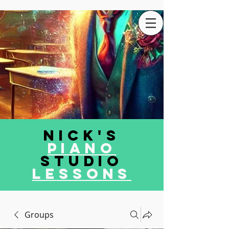
Nick's
Piano
Studio
LEssons
Groups