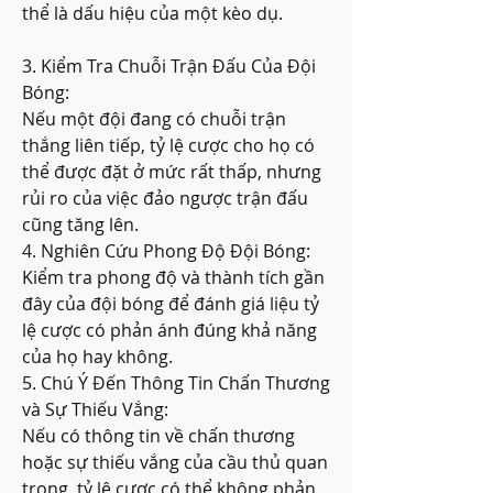
thể là dấu hiệu của một kèo dụ.
3. Kiểm Tra Chuỗi Trận Đấu Của Đội 
Bóng:
Nếu một đội đang có chuỗi trận 
thắng liên tiếp, tỷ lệ cược cho họ có 
thể được đặt ở mức rất thấp, nhưng 
rủi ro của việc đảo ngược trận đấu 
cũng tăng lên.
4. Nghiên Cứu Phong Độ Đội Bóng:
Kiểm tra phong độ và thành tích gần 
đây của đội bóng để đánh giá liệu tỷ 
lệ cược có phản ánh đúng khả năng 
của họ hay không.
5. Chú Ý Đến Thông Tin Chấn Thương 
và Sự Thiếu Vắng:
Nếu có thông tin về chấn thương 
hoặc sự thiếu vắng của cầu thủ quan 
trọng, tỷ lệ cược có thể không phản 