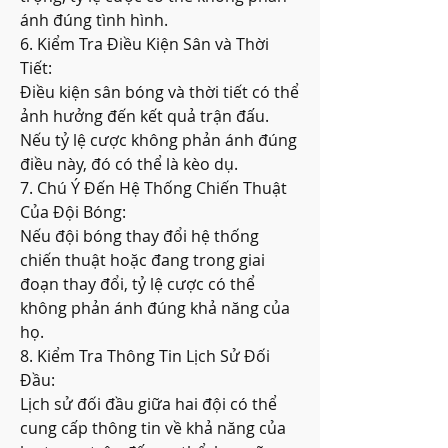
ánh đúng tình hình.
6. Kiểm Tra Điều Kiện Sân và Thời 
Tiết:
Điều kiện sân bóng và thời tiết có thể 
ảnh hưởng đến kết quả trận đấu. 
Nếu tỷ lệ cược không phản ánh đúng 
điều này, đó có thể là kèo dụ.
7. Chú Ý Đến Hệ Thống Chiến Thuật 
Của Đội Bóng:
Nếu đội bóng thay đổi hệ thống 
chiến thuật hoặc đang trong giai 
đoạn thay đổi, tỷ lệ cược có thể 
không phản ánh đúng khả năng của 
họ.
8. Kiểm Tra Thông Tin Lịch Sử Đối 
Đầu:
Lịch sử đối đầu giữa hai đội có thể 
cung cấp thông tin về khả năng của 