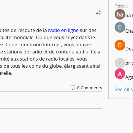
Members
ha
tés de l'écoute de la 
radio en ligne
 sur des 
Cha
ibilité mondiale. Où que vous soyez dans le 
z d'une connexion Internet, vous pouvez 
De
de stations de radio et de contenu audio. Cela 
imité aux stations de radio locales, vous 
pri
de tous les coins du globe, élargissant ainsi 
pricemi
relle.
Aga
0 Comments
See All