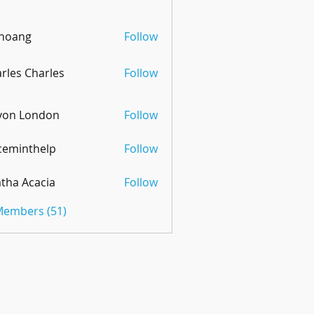
 hoang
Follow
rles Charles
Follow
von London
Follow
ceminthelp
Follow
nthelp
tha Acacia
Follow
 Members (51)