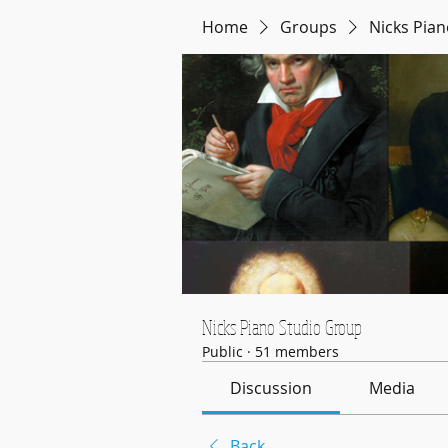
Home
Groups
Nicks Pia
Nicks Piano Studio Group
Public
·
51 members
Discussion
Media
Back